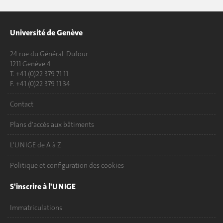
Université de Genève
24 rue du Général-Dufour
1211 Genève 4
T. +41 (0)22 379 71 11
F. +41 (0)22 379 11 34
Contact
Plans d'accès aux bâtiments
L'UNIGE de A à Z
Politique et configuration des cookies
S'inscrire à l'UNIGE
Immatriculations