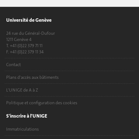
Université de Genève
24 rue du Général-Dufour
1211 Genève 4
T. +41 (0)22 379 71 11
F. +41 (0)22 379 11 34
Contact
Plans d'accès aux bâtiments
L'UNIGE de A à Z
Politique et configuration des cookies
S'inscrire à l'UNIGE
Immatriculations