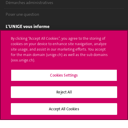
Démarches administratives
Poser une question
L'UNIGE vous informe
UNIGE Mobile
By clicking “Accept All Cookies”, you agree to the storing of
cookies on your device to enhance site navigation, analyze
site usage, and assist in our marketing efforts. You accept
Médias
for the main domain (unige.ch) as well as the sub domains
(xxx.unige.ch).
Offres d'emploi
Bibliothèque
Cookies Settings
Calendrier académique
Reject All
Médias sociaux UNIGE
Accept All Cookies
Accréditation