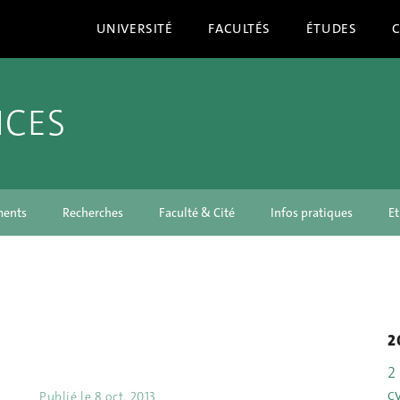
UNIVERSITÉ
FACULTÉS
ÉTUDES
NCES
ments
Recherches
Faculté & Cité
Infos pratiques
Et
2
2
c
Publié le
8 oct. 2013