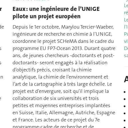
L
r
Eaux : une ingénieure de l’UNIGE
r
pilote un projet européen
L
l
de
Depuis le 1er octobre, Marylou Tercier-Waeber,
P
ingénieure de recherche en chimie à l’UNIGE,
v
coordonne le projet SCHeMA dans le cadre du
D
s
programme EU FP7-Ocean 2013. Durant quatre
s
ans, de jeunes chercheurs -doctorants et post-
s
doctorants- seront engagés à la réalisation
d’objectifs précis, croisant la chimie
un
analytique, la chimie de l’environnement et
l’art de la cartographie à très large échelle. Le
projet est d’envergure, soit qu’il implique la
e
collaboration de six universités et trois
petites et moyennes entreprises implantées
en Suisse, Italie, Allemagne, Autriche, Espagne
et France. Les acteurs de ce projet du 7e
programme-cadre de recherche et de