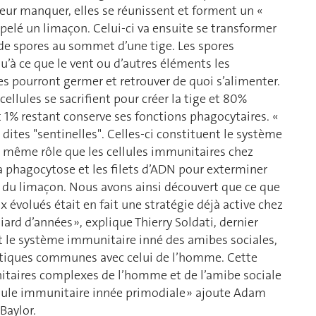
 leur manquer, elles se réunissent et forment un «
pelé un limaçon. Celui-ci va ensuite se transformer
 de spores au sommet d’une tige. Les spores
u’à ce que le vent ou d’autres éléments les
es pourront germer et retrouver de quoi s’alimenter.
ellules se sacrifient pour créer la tige et 80%
1% restant conserve ses fonctions phagocytaires. «
dites "sentinelles". Celles-ci constituent le système
e même rôle que les cellules immunitaires chez
 la phagocytose et les filets d’ADN pour exterminer
ie du limaçon. Nous avons ainsi découvert que ce que
 évolués était en fait une stratégie déjà active chez
ard d’années », explique Thierry Soldati, dernier
it le système immunitaire inné des amibes sociales,
istiques communes avec celui de l’homme. Cette
itaires complexes de l’homme et de l’amibe sociale
lule immunitaire innée primodiale » ajoute Adam
Baylor.