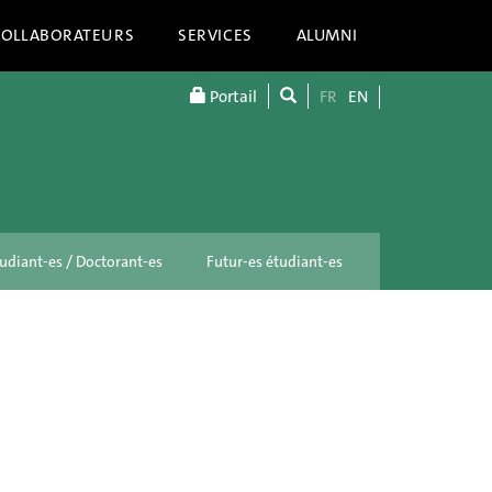
COLLABORATEURS
SERVICES
ALUMNI
Portail
FR
EN
udiant-es / Doctorant-es
Futur-es étudiant-es