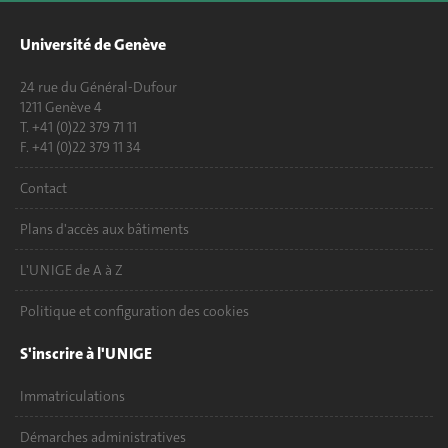
Université de Genève
24 rue du Général-Dufour
1211 Genève 4
T. +41 (0)22 379 71 11
F. +41 (0)22 379 11 34
Contact
Plans d'accès aux bâtiments
L'UNIGE de A à Z
Politique et configuration des cookies
S'inscrire à l'UNIGE
Immatriculations
Démarches administratives