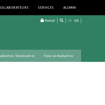
COLLABORATEURS
SERVICES
ALUMNI
Portail
FR
EN
udiant-es / Doctorant-es
Futur-es étudiant-es