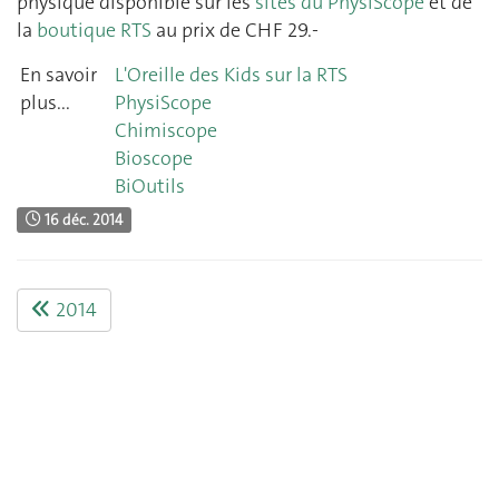
physique disponible sur les
sites du PhysiScope
et de
la
boutique RTS
au prix de CHF 29.-
En savoir
L'Oreille des Kids sur la RTS
plus...
PhysiScope
Chimiscope
Bioscope
BiOutils
16 déc. 2014
2014