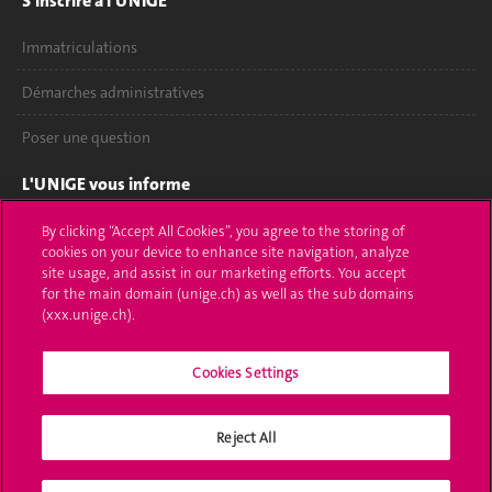
S'inscrire à l'UNIGE
Immatriculations
Démarches administratives
Poser une question
L'UNIGE vous informe
UNIGE Mobile
By clicking “Accept All Cookies”, you agree to the storing of
cookies on your device to enhance site navigation, analyze
site usage, and assist in our marketing efforts. You accept
Médias
for the main domain (unige.ch) as well as the sub domains
(xxx.unige.ch).
Offres d'emploi
Bibliothèque
Cookies Settings
Calendrier académique
Reject All
Médias sociaux UNIGE