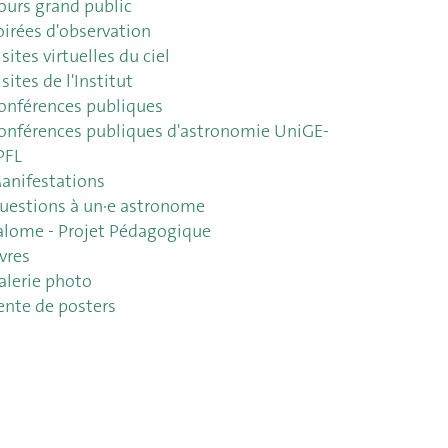
ours grand public
oirées d'observation
isites virtuelles du ciel
sites de l'Institut
onférences publiques
onférences publiques d'astronomie UniGE-
PFL
anifestations
uestions à un·e astronome
alome - Projet Pédagogique
ivres
alerie photo
ente de posters