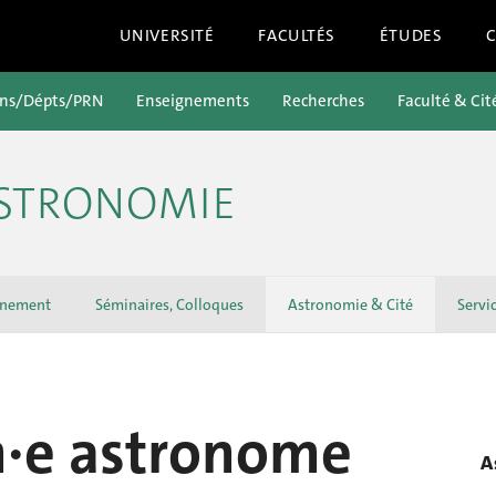
UNIVERSITÉ
FACULTÉS
ÉTUDES
ons/Dépts/PRN
Enseignements
Recherches
Faculté & Cit
ASTRONOMIE
gnement
Séminaires, Colloques
Astronomie & Cité
Servi
n·e astronome
A