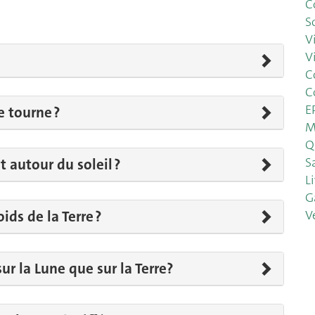
C
S
V
Vi
C
C
E
e tourne ?
M
Q
S
t autour du soleil ?
L
G
V
ds de la Terre ?
ur la Lune que sur la Terre?