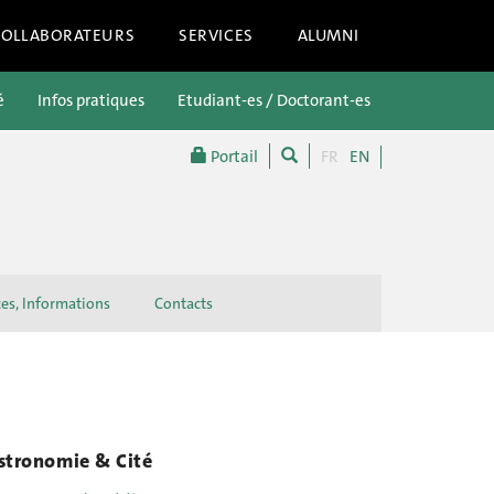
COLLABORATEURS
SERVICES
ALUMNI
é
Infos pratiques
Etudiant-es / Doctorant-es
Futur-es étu
Portail
FR
EN
ces, Informations
Contacts
stronomie & Cité