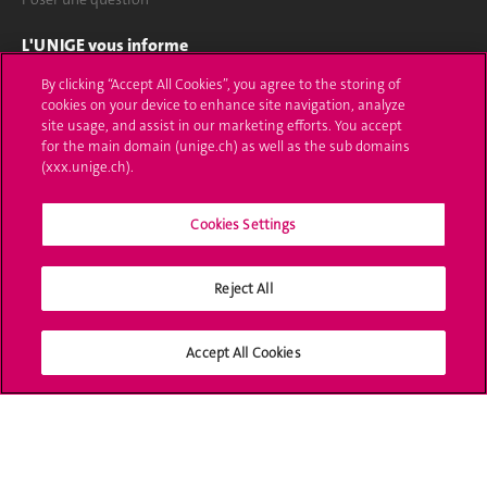
L'UNIGE vous informe
By clicking “Accept All Cookies”, you agree to the storing of
UNIGE Mobile
cookies on your device to enhance site navigation, analyze
site usage, and assist in our marketing efforts. You accept
Médias
for the main domain (unige.ch) as well as the sub domains
(xxx.unige.ch).
Offres d'emploi
Bibliothèque
Cookies Settings
Calendrier académique
Reject All
Médias sociaux UNIGE
Accept All Cookies
Accréditation