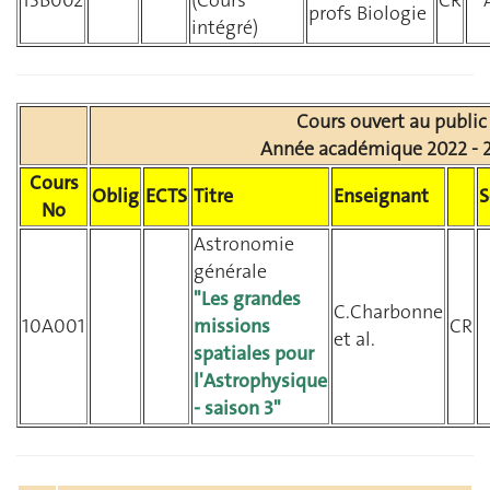
profs Biologie
intégré)
Cours ouvert au public
Année académique 2022 - 
Cours
Oblig
ECTS
Titre
Enseignant
No
Astronomie
générale
"Les grandes
C.Charbonne
10A001
missions
CR
et al.
spatiales pour
l'Astrophysique
- saison 3"