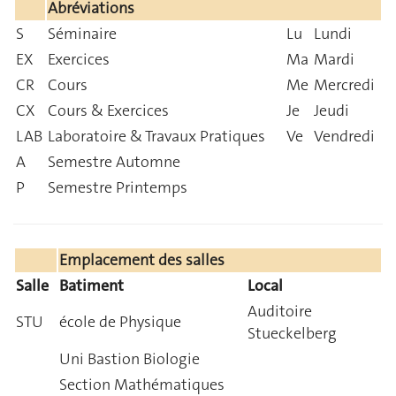
Abréviations
S
Séminaire
Lu
Lundi
EX
Exercices
Ma
Mardi
CR
Cours
Me
Mercredi
CX
Cours & Exercices
Je
Jeudi
LAB
Laboratoire & Travaux Pratiques
Ve
Vendredi
A
Semestre Automne
P
Semestre Printemps
Emplacement des salles
Salle
Batiment
Local
Auditoire
STU
école de Physique
Stueckelberg
Uni Bastion Biologie
Section Mathématiques