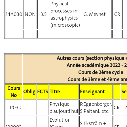
Physical
processes in
14A030
NON
3.5
G. Meynet
CR
astrophysics
(microscopic)
Autres cours (section physique +
Année académique 2022 - 
Cours de 2ème cycle
Cours de 3ème et 4ème an
Cours
Oblig
ECTS
Titre
Enseignant
S
No
Physique
P.Eggenberger,
11P030
CR
d'aujourd'hui
S.Paltani, etc.
Evolution
S.Ekström +
13B002
(Cours
CR