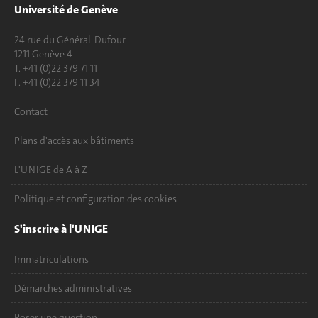
Université de Genève
24 rue du Général-Dufour
1211 Genève 4
T. +41 (0)22 379 71 11
F. +41 (0)22 379 11 34
Contact
Plans d'accès aux bâtiments
L'UNIGE de A à Z
Politique et configuration des cookies
S'inscrire à l'UNIGE
Immatriculations
Démarches administratives
Poser une question