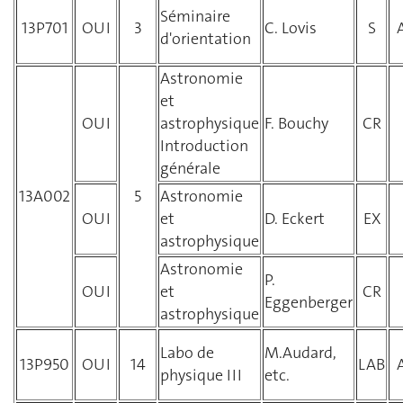
Séminaire
13P701
OUI
3
C. Lovis
S
d'orientation
Astronomie
et
OUI
astrophysique
F. Bouchy
CR
Introduction
générale
13A002
5
Astronomie
OUI
et
D. Eckert
EX
astrophysique
Astronomie
P.
OUI
et
CR
Eggenberger
astrophysique
Labo de
M.Audard,
13P950
OUI
14
LAB
physique III
etc.