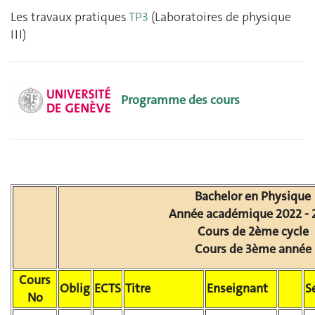
Les travaux pratiques
TP3
(Laboratoires de physique
III)
Programme des cours
Bachelor en Physique
Année académique 2022 - 
Cours de 2ème cycle
Cours de 3ème année
Cours
Oblig
ECTS
Titre
Enseignant
S
No