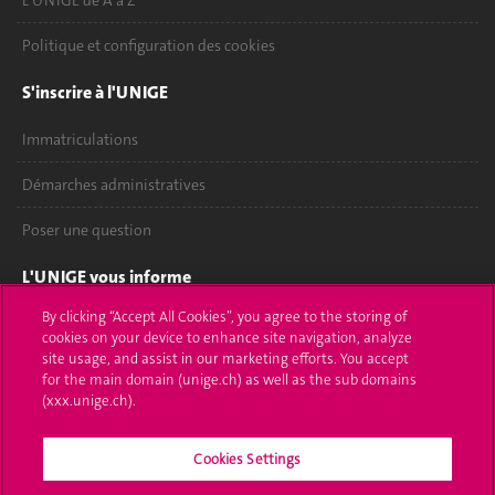
L'UNIGE de A à Z
Politique et configuration des cookies
S'inscrire à l'UNIGE
Immatriculations
Démarches administratives
Poser une question
L'UNIGE vous informe
By clicking “Accept All Cookies”, you agree to the storing of
UNIGE Mobile
cookies on your device to enhance site navigation, analyze
site usage, and assist in our marketing efforts. You accept
Médias
for the main domain (unige.ch) as well as the sub domains
(xxx.unige.ch).
Offres d'emploi
Bibliothèque
Cookies Settings