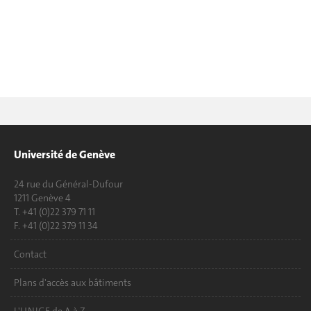
Université de Genève
24 rue du Général-Dufour
1211 Genève 4
T. +41 (0)22 379 71 11
F. +41 (0)22 379 11 34
Contact
Plans d'accès aux bâtiments