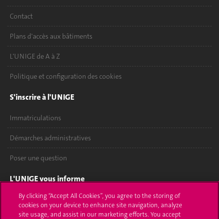
Contact
Plans d'accès aux bâtiments
L'UNIGE de A à Z
Politique et configuration des cookies
S'inscrire à l'UNIGE
Immatriculations
Démarches administratives
Poser une question
L'UNIGE vous informe
By clicking “Accept All Cookies”, you agree to the storing of
UNIGE Mobile
cookies on your device to enhance site navigation, analyze
site usage, and assist in our marketing efforts. You accept