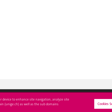
ur device to enhance site navigation, analyze site
Cookies S
ain (unige.ch) as well as the sub domains
crire à l'UNIGE
L'UNIGE vous informe