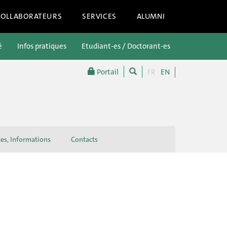
COLLABORATEURS
SERVICES
ALUMNI
é
Infos pratiques
Etudiant-es / Doctorant-es
Futur-es étu
Portail
FR
EN
ces, Informations
Contacts