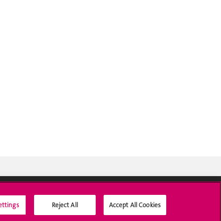
ettings
Reject All
Accept All Cookies
Médias sociaux UNIGE