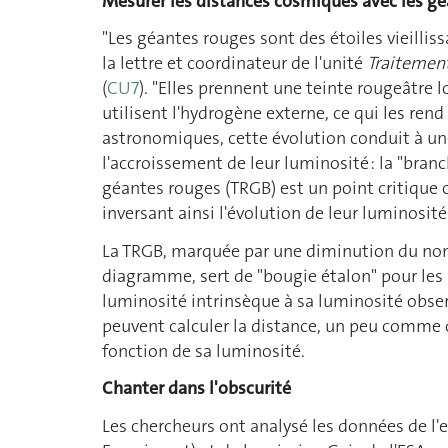
Mesurer les distances cosmiques avec les g
"Les géantes rouges sont des étoiles vieillis
la lettre et coordinateur de l'unité
Traitement
(
CU7
). "Elles prennent une teinte rougeâtre 
utilisent l'hydrogène externe, ce qui les ren
astronomiques, cette évolution conduit à une
l'accroissement de leur luminosité : la "bran
géantes rouges (TRGB) est un point critique o
inversant ainsi l'évolution de leur luminosité
La TRGB, marquée par une diminution du nombr
diagramme, sert de "bougie étalon" pour les
luminosité intrinsèque à sa luminosité obser
peuvent calculer la distance, un peu comme 
fonction de sa luminosité.
Chanter dans l'obscurité
Les chercheurs ont analysé les données de l'