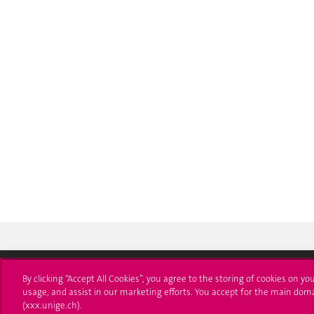
By clicking “Accept All Cookies”, you agree to the storing of cookies on yo
usage, and assist in our marketing efforts. You accept for the main dom
Université de Genève
S'ins
(xxx.unige.ch).