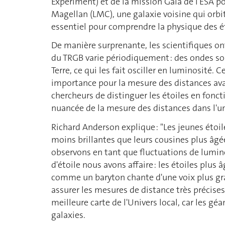
Experiment) et de la mission Gaia de l'ESA 
Magellan (LMC), une galaxie voisine qui orbit
essentiel pour comprendre la physique des ét
De manière surprenante, les scientifiques on
du TRGB varie périodiquement : des ondes so
Terre, ce qui les fait osciller en luminosité. 
importance pour la mesure des distances avai
chercheurs de distinguer les étoiles en fonct
nuancée de la mesure des distances dans l'un
Richard Anderson explique : "Les jeunes éto
moins brillantes que leurs cousines plus âgé
observons en tant que fluctuations de lumi
d'étoile nous avons affaire : les étoiles plus
comme un baryton chante d'une voix plus grav
assurer les mesures de distance très précises
meilleure carte de l'Univers local, car les g
galaxies.