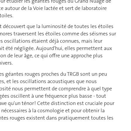
pour étudier les géantes rouges du Grand Nuage de
e autour de la Voie lactée et sert de laboratoire
oiles.
t découvert que la luminosité de toutes les étoiles
nores traversent les étoiles comme des séismes sur
Ces oscillations étaient déjà connues, mais leur
t été négligée. Aujourd'hui, elles permettent aux
ion de leur âge, ce qui offre une approche plus
ivers.
iles géantes rouges proches du TRGB sont un peu
es, et les oscillations acoustiques que nous
nosité nous permettent de comprendre à quel type
 âgées oscillent à une fréquence plus basse - tout
e qu'un ténor ! Cette distinction est cruciale pour
 nécessaires à la cosmologie et pour obtenir la
éantes rouges existent dans pratiquement toutes les