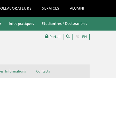
COLLABORATEURS
SERVICES
ALUMNI
é
Infos pratiques
Etudiant-es / Doctorant-es
Futur-es étu
Portail
FR
EN
ces, Informations
Contacts