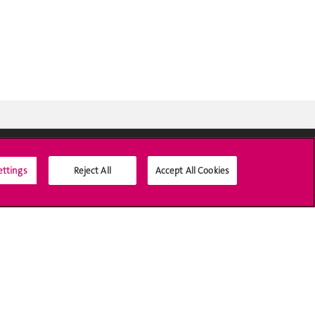
ettings
Reject All
Accept All Cookies
Médias sociaux UNIGE
Accréditation