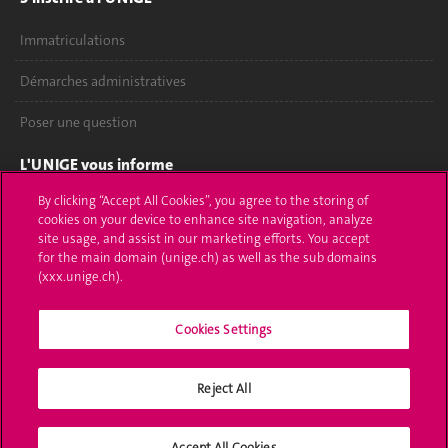
Immatriculations
Démarches administratives
Poser une question
L'UNIGE vous informe
By clicking “Accept All Cookies”, you agree to the storing of
UNIGE Mobile
cookies on your device to enhance site navigation, analyze
site usage, and assist in our marketing efforts. You accept
Médias
for the main domain (unige.ch) as well as the sub domains
(xxx.unige.ch).
Offres d'emploi
Bibliothèque
Cookies Settings
Calendrier académique
Reject All
Médias sociaux UNIGE
Accept All Cookies