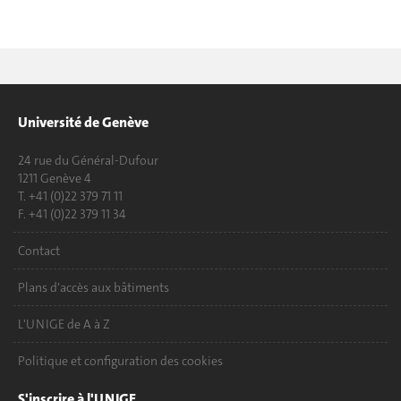
Université de Genève
24 rue du Général-Dufour
1211 Genève 4
T. +41 (0)22 379 71 11
F. +41 (0)22 379 11 34
Contact
Plans d'accès aux bâtiments
L'UNIGE de A à Z
Politique et configuration des cookies
S'inscrire à l'UNIGE