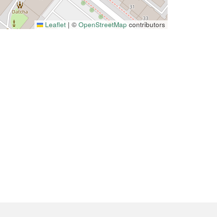
Leaflet
|
©
OpenStreetMap
contributors