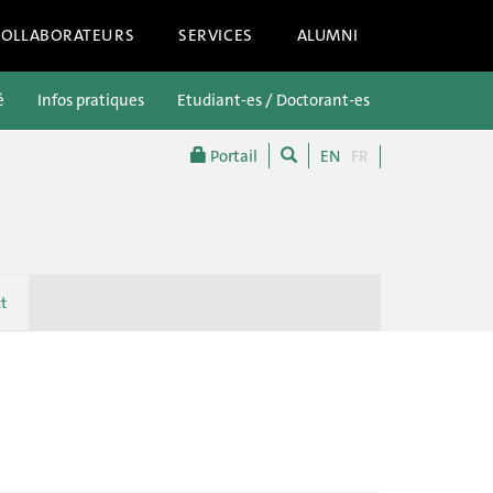
COLLABORATEURS
SERVICES
ALUMNI
é
Infos pratiques
Etudiant-es / Doctorant-es
Futur-es étu
Portail
EN
FR
t