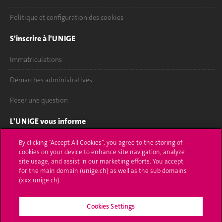
Politique et configuration des cookies
S'inscrire à l'UNIGE
Immatriculations
Démarches administratives
Poser une question
L'UNIGE vous informe
UNIGE Mobile
By clicking “Accept All Cookies”, you agree to the storing of
cookies on your device to enhance site navigation, analyze
site usage, and assist in our marketing efforts. You accept
Médias
for the main domain (unige.ch) as well as the sub domains
(xxx.unige.ch).
Offres d'emploi
Bibliothèque
Cookies Settings