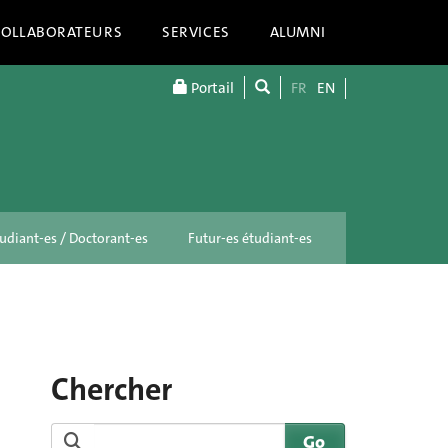
COLLABORATEURS
SERVICES
ALUMNI
Portail
FR
EN
udiant-es / Doctorant-es
Futur-es étudiant-es
Chercher