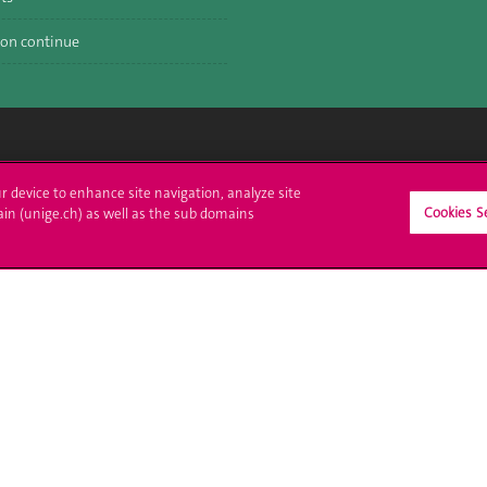
on continue
crire à l'UNIGE
L'UNIGE vous informe
ur device to enhance site navigation, analyze site
Cookies S
ain (unige.ch) as well as the sub domains
culations
UNIGE Mobile
es administratives
Médias
ne question
Offres d'emploi
Bibliothèque
Calendrier académique