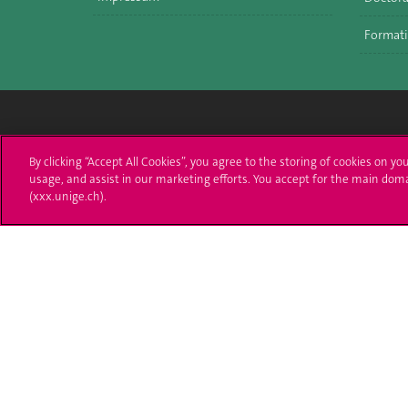
Formati
Université de Genève
S'ins
By clicking “Accept All Cookies”, you agree to the storing of cookies on yo
usage, and assist in our marketing efforts. You accept for the main dom
24 rue du Général-Dufour
Immatri
(xxx.unige.ch).
1211 Genève 4
T. +41 (0)22 379 71 11
Démarch
F. +41 (0)22 379 11 34
Poser u
Contact
Plans d'accès aux bâtiments
L'UNIGE de A à Z
Politique et configuration des cookies