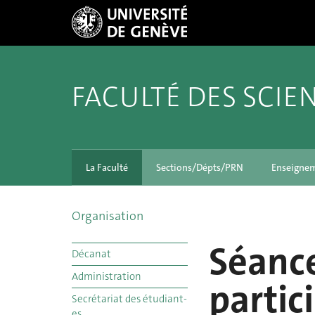
FACULTÉ DES SCIE
La Faculté
Sections/Dépts/PRN
Enseigne
Organisation
Séance
Décanat
Administration
partic
Secrétariat des étudiant-
es