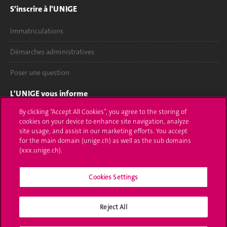
S'inscrire à l'UNIGE
Immatriculations
Démarches administratives
Poser une question
L'UNIGE vous informe
By clicking “Accept All Cookies”, you agree to the storing of
UNIGE Mobile
cookies on your device to enhance site navigation, analyze
site usage, and assist in our marketing efforts. You accept
Médias
for the main domain (unige.ch) as well as the sub domains
(xxx.unige.ch).
Offres d'emploi
Cookies Settings
Bibliothèque
Calendrier académique
Reject All
Médias sociaux UNIGE