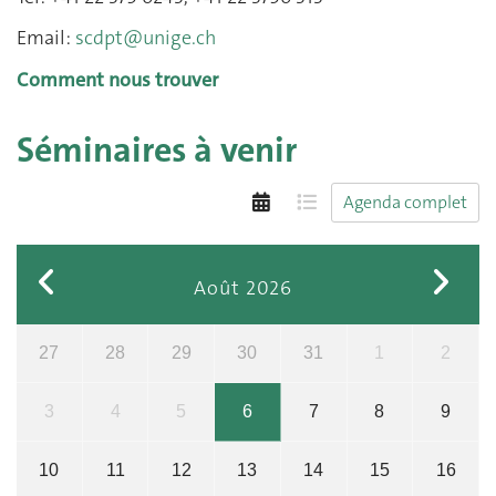
Email:
scdpt@unige.ch
Comment nous trouver
Séminaires à venir
Agenda complet
Août 2026
27
28
29
30
31
1
2
3
4
5
6
7
8
9
10
11
12
13
14
15
16