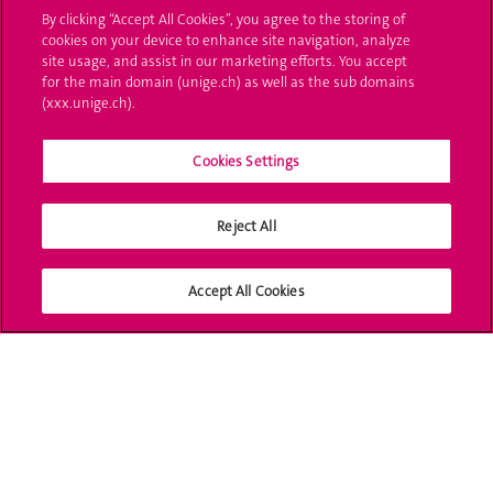
By clicking “Accept All Cookies”, you agree to the storing of
UNIGE Mobile
cookies on your device to enhance site navigation, analyze
site usage, and assist in our marketing efforts. You accept
Médias
for the main domain (unige.ch) as well as the sub domains
(xxx.unige.ch).
Offres d'emploi
Bibliothèque
Cookies Settings
Calendrier académique
Reject All
Médias sociaux UNIGE
Accept All Cookies
Accréditation