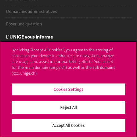
Démarches administratives
Poser une question
L'UNIGE vous informe
UNIGE Mobile
By clicking “Accept All Cookies”, you agree to the storing of
cookies on your device to enhance site navigation, analyze
site usage, and assist in our marketing efforts. You accept
Médias
for the main domain (unige.ch) as well as the sub domains
(xxx.unige.ch).
Offres d'emploi
Bibliothèque
Cookies Settings
Calendrier académique
Reject All
Médias sociaux UNIGE
Accept All Cookies