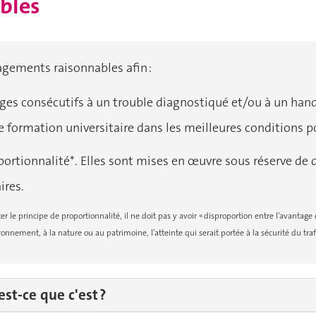
bles
gements raisonnables afin :
ges consécutifs à un trouble diagnostiqué e t/ou à un han
e formation universitaire dans les meilleures conditions p
ortionnalité*. Elles sont mises en œuvre sous réserve de di
ires.
er le principe de proportionnalité, il ne doit pas y avoir « disproportion entre l’avant
ironnement, à la nature ou au patrimoine, l’atteinte qui serait portée à la sécurité du traf
t-ce que c'est ?