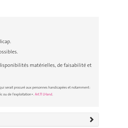
dicap.
ossibles.
sponibilités matérielles, de faisabilité et
age qui serait procuré aux personnes handicapées et notamment :
ic ou de l’exploitation ».
Art.11 LHand
.