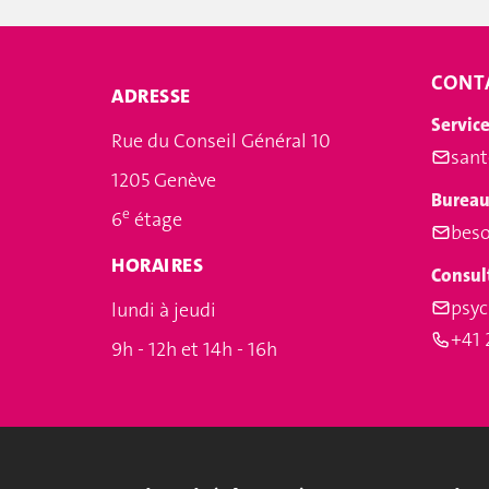
CONT
ADRESSE
Service
Rue du Conseil Général 10
san
1205 Genève
Bureau 
e
6
étage
beso
HORAIRES
Consul
psy
lundi à jeudi
+41 
9h - 12h et 14h - 16h