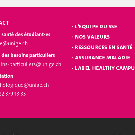
ACT
·
L'ÉQUIPE DU SSE
 santé des étudiant-es
·
NOS VALEURS
te@unige.ch
·
RESSOURCES EN SANTÉ
des besoins particuliers
·
ASSURANCE MALADIE
ins-particuliers@unige.ch
·
LABEL HEALTHY CAMPU
tation
chologique@unige.ch
22 379 13 33