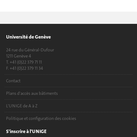
Université de Genève
24 rue du Général-Dufour
1211 Genève 4
T. +41 (0)22 379 71 11
F. +41 (0)22 379 11 34
Contact
Plans d'accès aux bâtiments
L'UNIGE de A à Z
Politique et configuration des cookies
S'inscrire à l'UNIGE