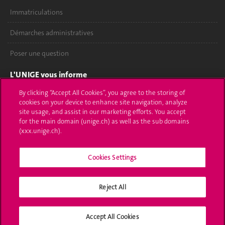
Immatriculations
Démarches administratives
Poser une question
L'UNIGE vous informe
By clicking “Accept All Cookies”, you agree to the storing of
UNIGE Mobile
cookies on your device to enhance site navigation, analyze
site usage, and assist in our marketing efforts. You accept
Médias
for the main domain (unige.ch) as well as the sub domains
(xxx.unige.ch).
Offres d'emploi
Bibliothèque
Cookies Settings
Calendrier académique
Reject All
Médias sociaux UNIGE
Accept All Cookies