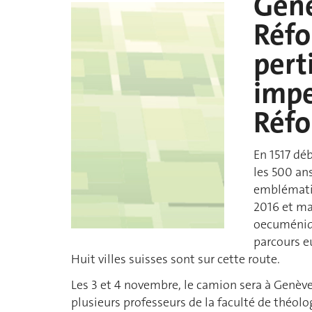
Genè
Réfo
pert
impe
Réf
En 1517 dé
les 500 an
emblématiq
2016 et mai
oecuméniqu
parcours e
Huit villes suisses sont sur cette route.
Les 3 et 4 novembre, le camion sera à Genève.
plusieurs professeurs de la faculté de théolo