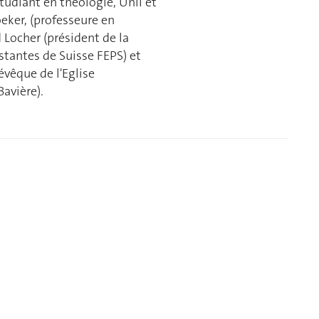
(étudiant en théologie, Unil et
eker, (professeure en
 Locher (président de la
stantes de Suisse FEPS) et
vêque de l'Eglise
avière).