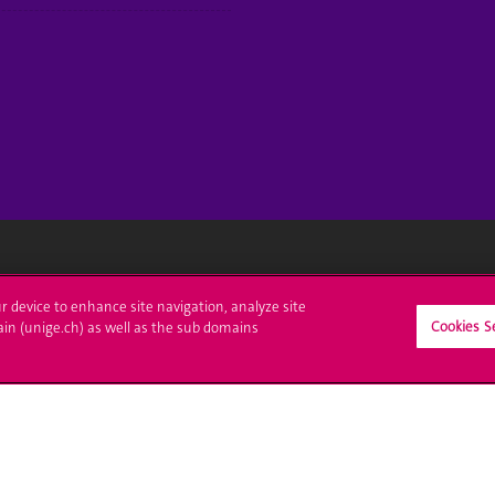
crire à l'UNIGE
L'UNIGE vous informe
ur device to enhance site navigation, analyze site
Cookies S
ain (unige.ch) as well as the sub domains
culations
UNIGE Mobile
es administratives
Médias
ne question
Offres d'emploi
Bibliothèque