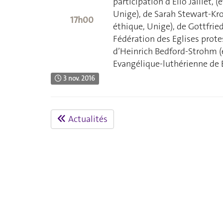
participation d’Elio Jaillet, 
Unige), de Sarah Stewart-Kro
17h00
éthique, Unige), de Gottfried
Fédération des Eglises prote
d’Heinrich Bedford-Strohm (é
Evangélique-luthérienne de B
3 nov. 2016
Actualités