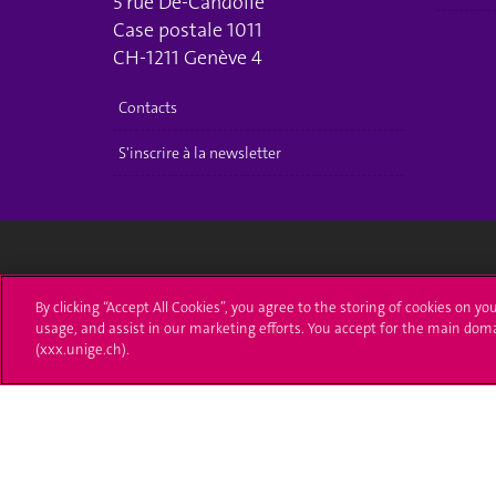
5 rue De-Candolle
Case postale 1011
CH-1211 Genève 4
Contacts
S'inscrire à la newsletter
Université de Genève
S'ins
By clicking “Accept All Cookies”, you agree to the storing of cookies on yo
usage, and assist in our marketing efforts. You accept for the main dom
24 rue du Général-Dufour
Immatri
(xxx.unige.ch).
1211 Genève 4
T. +41 (0)22 379 71 11
Démarch
F. +41 (0)22 379 11 34
Poser u
Contact