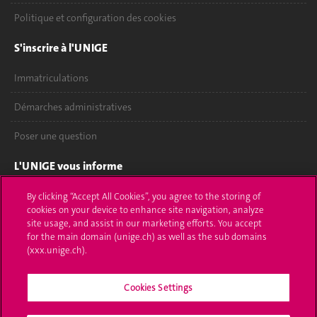
Politique et configuration des cookies
S'inscrire à l'UNIGE
Immatriculations
Démarches administratives
Poser une question
L'UNIGE vous informe
UNIGE Mobile
By clicking “Accept All Cookies”, you agree to the storing of
cookies on your device to enhance site navigation, analyze
site usage, and assist in our marketing efforts. You accept
Médias
for the main domain (unige.ch) as well as the sub domains
(xxx.unige.ch).
Offres d'emploi
Bibliothèque
Cookies Settings
Calendrier académique