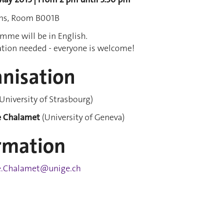
ons, Room B001B
mme will be in English.
ation needed - everyone is welcome!
nisation
University of Strasbourg)
e Chalamet
(University of Geneva)
rmation
e.Chalamet@unige.ch