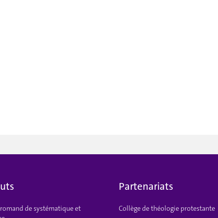
tuts
Partenariats
t romand de systématique et
Collège de théologie protestante