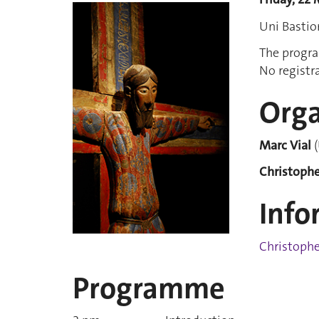
Uni Basti
The progra
No registr
Orga
Marc Vial
(
Christoph
Info
Christoph
Programme