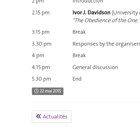
2 pm
Introduction
2.15 pm
Ivor J. Davidson
(University 
"The Obedience of the One."
3.15 pm
Break
3.30 pm
Responses by the organiser
4 pm
Break
4.15 pm
General discussion
5.30 pm
End
22 mai 2015
Actualités