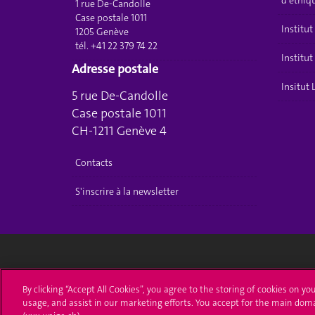
d'éthiq
1 rue De-Candolle
Case postale 1011
Institut
1205 Genève
tél. +41 22 379 74 22
Institu
Adresse postale
Insitut
5 rue De-Candolle
Case postale 1011
CH-1211 Genève 4
Contacts
S'inscrire à la newsletter
Université de Genève
S'ins
By clicking “Accept All Cookies”, you agree to the storing of cookies on yo
usage, and assist in our marketing efforts. You accept for the main dom
24 rue du Général-Dufour
Immatri