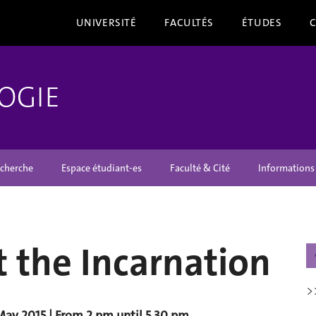
UNIVERSITÉ
FACULTÉS
ÉTUDES
OGIE
cherche
Espace étudiant-es
Faculté & Cité
Informations
 the Incarnation
>
 May 2015 | From 2 pm until 5.30 pm