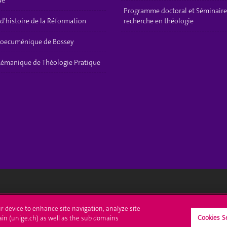
ue
Programme doctoral et Séminaire
 d'histoire de la Réformation
recherche en théologie
t oecuménique de Bossey
 Lémanique de Théologie Pratique
crire à l'UNIGE
L'UNIGE vous informe
ur device to enhance site navigation, analyze site
Cookies S
ain (unige.ch) as well as the sub domains
culations
UNIGE Mobile