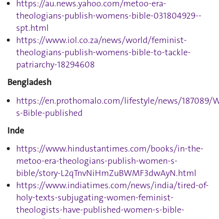
https://au.news.yahoo.com/metoo-era-
theologians-publish-womens-bible-031804929--
spt.html
https://www.iol.co.za/news/world/feminist-
theologians-publish-womens-bible-to-tackle-
patriarchy-18294608
Bengladesh
https://en.prothomalo.com/lifestyle/news/187089
s-Bible-published
Inde
https://www.hindustantimes.com/books/in-the-
metoo-era-theologians-publish-women-s-
bible/story-L2qTnvNiHmZuBWMF3dwAyN.html
https://www.indiatimes.com/news/india/tired-of-
holy-texts-subjugating-women-feminist-
theologists-have-published-women-s-bible-