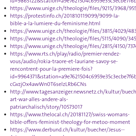
id=9865122&station=a9e7621504c6959e35c3ecbe7f6
https://www.unige.ch/theologie/files/9215/3968/9
https://protestinfo.ch/201810119099/9099-la-
bible-a-la-lumiere-du-feminisme.html
https://www.unige.ch/theologie/files/3815/4029/48
https://www.unige.ch/theologie/files/5115/4090/34
https://www.unige.ch/theologie/files/2815/4150/737
https://www.rts.ch/play/radio/premier-rendez-
vous/audio/rokia-traore-et-lauriane-savoy-se-
rencontrent-pour-la-premiere-fois?
id=9964371&station=a9e7621504c6959e35c3ecbe7
cGvzjOx4awWn0T6selzLRb6CNs
http://www.tagesanzeiger.newsnetz.ch/kultur/buech
art-war-alles-andere-als-
patriarchalisch/story/10573017
https://www.thelocal.ch/20181127/swiss-womans-
bible-offers-feminist-theology-for-metoo-moment
https://www.derbund.ch/kultur/buecher/Jesus--