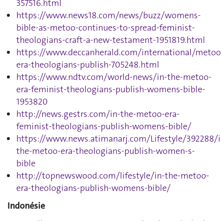
357516.html
https://www.news18.com/news/buzz/womens-
bible-as-metoo-continues-to-spread-feminist-
theologians-craft-a-new-testament-1951819.html
https://www.deccanherald.com/international/metoo
era-theologians-publish-705248.html
https://www.ndtv.com/world-news/in-the-metoo-
era-feminist-theologians-publish-womens-bible-
1953820
http://news.gestrs.com/in-the-metoo-era-
feminist-theologians-publish-womens-bible/
https://www.news.atimanarj.com/Lifestyle/392288/i
the-metoo-era-theologians-publish-women-s-
bible
http://topnewswood.com/lifestyle/in-the-metoo-
era-theologians-publish-womens-bible/
Indonésie