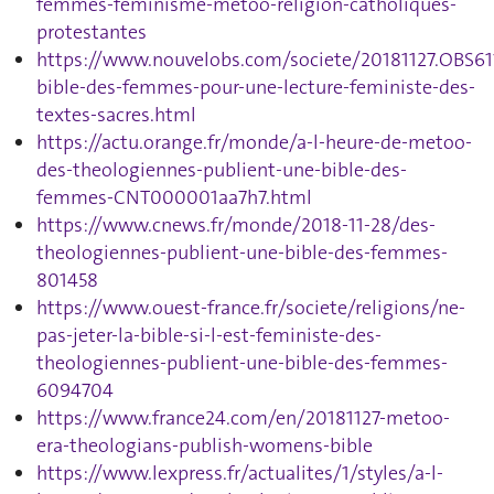
femmes-feminisme-metoo-religion-catholiques-
protestantes
https://www.nouvelobs.com/societe/20181127.OBS61
bible-des-femmes-pour-une-lecture-feministe-des-
textes-sacres.html
https://actu.orange.fr/monde/a-l-heure-de-metoo-
des-theologiennes-publient-une-bible-des-
femmes-CNT000001aa7h7.html
https://www.cnews.fr/monde/2018-11-28/des-
theologiennes-publient-une-bible-des-femmes-
801458
https://www.ouest-france.fr/societe/religions/ne-
pas-jeter-la-bible-si-l-est-feministe-des-
theologiennes-publient-une-bible-des-femmes-
6094704
https://www.france24.com/en/20181127-metoo-
era-theologians-publish-womens-bible
https://www.lexpress.fr/actualites/1/styles/a-l-