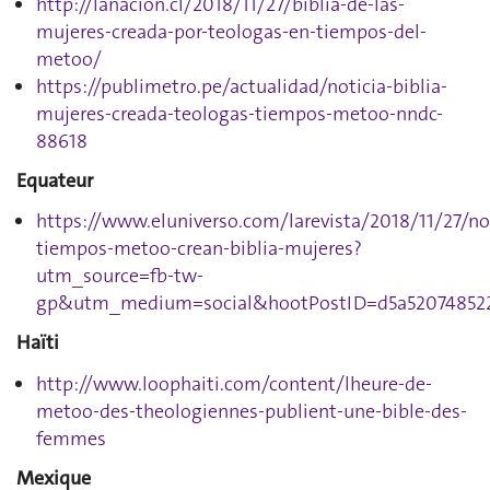
http://lanacion.cl/2018/11/27/biblia-de-las-
mujeres-creada-por-teologas-en-tiempos-del-
metoo/
https://publimetro.pe/actualidad/noticia-biblia-
mujeres-creada-teologas-tiempos-metoo-nndc-
88618
Equateur
https://www.eluniverso.com/larevista/2018/11/27/no
tiempos-metoo-crean-biblia-mujeres?
utm_source=fb-tw-
gp&utm_medium=social&hootPostID=d5a520748522
Haïti
http://www.loophaiti.com/content/lheure-de-
metoo-des-theologiennes-publient-une-bible-des-
femmes
Mexique