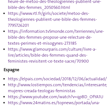
heure-de-metoo-des-theologiennes-publient-une-
bible-des-femmes_2050560.html
https://www.rtl.fr/girls/societe/metoo-des-
theologiennes-publient-une-bible-des-femmes-
7795726201
https://information.tv5monde.com/terriennes/une-
bible-des-femmes-propose-une-relecture-de-
textes-perimes-et-misogynes-273185
https://www.glamourparis.com/culture/livre-a-
lire/articles/bible-des-femmes-quand-des-
feministes-revisitent-ce-texte-sacre/70900
Espagne
https://elpais.com/sociedad/2018/12/06/actualidad
http://www.lostiempos.com/tendencias/interesante/
mujeres-creada-teologas-feministas
https://www.youtube.com/watch?v=qpBD_OfYA1U
https://www.24matins.es/topnews/portada/una-