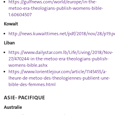
https://gulfnews.com/world/europe/in-the-
metoo-era-theologians-publish-womens-bible-
1.60604507
Kowait
http://news.kuwaittimes.net/pdf/2018/nov/28/p19.p
Liban
https://www.dailystar.com.lb/Life/Living/2018/Nov-
27/470244-in-the-metoo-era-theologians-publish-
womens-bible.ashx
https://www.lorientlejour.com/article/1145455/a-
lheure-de-metoo-des-theologiennes-publient-une-
bible-des-femmes.html
ASIE- PACIFIQUE
Australie