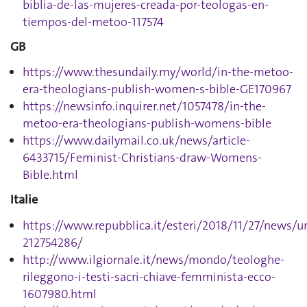
biblia-de-las-mujeres-creada-por-teologas-en-
tiempos-del-metoo-117574
GB
https://www.thesundaily.my/world/in-the-metoo-
era-theologians-publish-women-s-bible-GE170967
https://newsinfo.inquirer.net/1057478/in-the-
metoo-era-theologians-publish-womens-bible
https://www.dailymail.co.uk/news/article-
6433715/Feminist-Christians-draw-Womens-
Bible.html
Italie
https://www.repubblica.it/esteri/2018/11/27/news/
212754286/
http://www.ilgiornale.it/news/mondo/teologhe-
rileggono-i-testi-sacri-chiave-femminista-ecco-
1607980.html