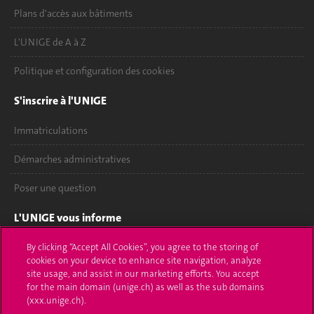
Plans d'accès aux bâtiments
L'UNIGE de A à Z
Politique et configuration des cookies
S'inscrire à l'UNIGE
Immatriculations
Démarches administratives
Poser une question
L'UNIGE vous informe
UNIGE Mobile
By clicking “Accept All Cookies”, you agree to the storing of
cookies on your device to enhance site navigation, analyze
site usage, and assist in our marketing efforts. You accept
Médias
for the main domain (unige.ch) as well as the sub domains
(xxx.unige.ch).
Offres d'emploi