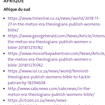
AFRIQUE
Afrique du sud
https://www.timeslive.co.za/news/world/2018-11-
27-in-the-metoo-era-theologians-publish-womens-
bible/
https://www.georgeherald.com/News/Article/Interna
the-metoo-era-theologians-publish-women-s-
bible-201811270742
https://www.mosselbayadvertiser.com/News/Article/
the-metoo-era-theologians-publish-women-s-
bible-201811270742
https://www.iol.co.za/news/world/feminist-
theologians-publish-womens-bible-to-tackle-
patriarchy-18294608
http://www.sabcnews.com/sabcnews/in-the-
metoo-era-theologians-publish-womens-bible/
https://citizen.co.za/news/news-