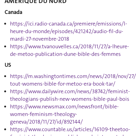
AMERIQUE DU NORD
Canada
https://ici.radio-canada.ca/premiere/emissions/l-
heure-du-monde/episodes/421242/audio-fil-du-
mardi-27-novembre-2018
https://www.tvanouvelles.ca/2018/11/27/a-lheure-
de-metoo-publication-dune-bible-des-femmes
US
https://m.washingtontimes.com/news/2018/nov/27/
tout-womens-bible-for-metoo-era-book-tar/
https://www.dailywire.com/news/38742/feminist-
theologians-publish-new-womens-bible-paul-bois
https://www.newsmax.com/newsfront/bible-
women-feminism-theology-
geneva/2018/11/27/id/892144/
https://www.countable.us/articles/16109-theetoo-