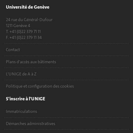
Université de Genève
24 rue du Général-Dufour
1211 Genève 4
T. +41 (0)22 379 71 11
F. +41 (0)22 379 11 34
Contact
Plans d'accès aux bâtiments
L'UNIGE de A à Z
Politique et configuration des cookies
S'inscrire à l'UNIGE
Immatriculations
Démarches administratives