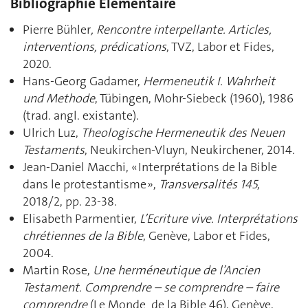
Bibliographie Élémentaire
Pierre Bühler
, Rencontre interpellante. Articles,
interventions, prédications
, TVZ, Labor et Fides,
2020.
Hans-Georg Gadamer,
Hermeneutik I. Wahrheit
und Methode
, Tübingen, Mohr-Siebeck (1960), 1986
(trad. angl. existante).
Ulrich Luz,
Theologische Hermeneutik des Neuen
Testaments
, Neukirchen-Vluyn, Neukirchener, 2014.
Jean-Daniel Macchi, « Interprétations de la Bible
dans le protestantisme »,
Transversalités 145
,
2018/2, pp. 23-38.
Elisabeth Parmentier,
L’Ecriture vive. Interprétations
chrétiennes de la Bible
, Genève, Labor et Fides,
2004.
Martin Rose,
Une herméneutique de l’Ancien
Testament. Comprendre – se comprendre – faire
comprendre
(Le Monde de la Bible 46), Genève,