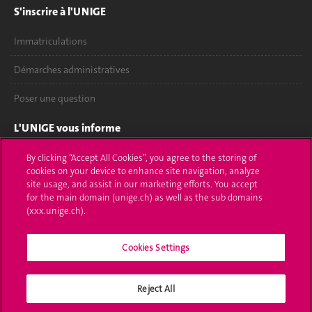
S'inscrire à l'UNIGE
Immatriculations
Démarches administratives
Poser une question
L'UNIGE vous informe
UNIGE Mobile
By clicking “Accept All Cookies”, you agree to the storing of
cookies on your device to enhance site navigation, analyze
site usage, and assist in our marketing efforts. You accept
Médias
for the main domain (unige.ch) as well as the sub domains
(xxx.unige.ch).
Offres d'emploi
Bibliothèque
Cookies Settings
Calendrier académique
Reject All
Médias sociaux UNIGE