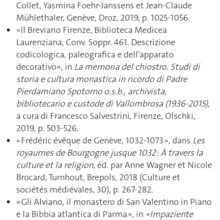
Collet, Yasmina Foehr-Janssens et Jean-Claude
Mühlethaler, Genève, Droz, 2019, p. 1025-1056.
«Il Breviario Firenze, Biblioteca Medicea
Laurenziana, Conv. Soppr. 461. Descrizione
codicologica, paleografica e dell’apparato
decorativo», in
La memoria del chiostro. Studi di
storia e cultura monastica in ricordo di Padre
Pierdamiano Spotorno o.s.b., archivista,
bibliotecario e custode di Vallombrosa (1936-2015)
,
a cura di Francesco Salvestrini, Firenze, Olschki,
2019, p. 503-526.
« Frédéric évêque de Genève, 1032-1073 », dans
Les
royaumes de Bourgogne jusque 1032 :
À
travers la
culture et la religion
, éd. par Anne Wagner et Nicole
Brocard, Turnhout, Brepols, 2018 (Culture et
sociétés médiévales, 30), p. 267-282.
« Gli Alviano, il monastero di San Valentino in Piano
e la Bibbia atlantica di Parma », in
«Impaziente