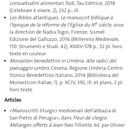
consuetudini alimentari
, Todi, Tau Editrice, 2018
(Celebrare è vivere, 2), 232 p., ill.
Les Bibles atlantiques. Le manuscrit biblique à
e
l’époque de la réforme de l’Eglise du XI
siècle
, sous
la direction de Nadia Togni, Firenze, Sismel-
Edizione del Galluzzo, 2016 (Millennio Medievale,
110. Strumenti e Studi, 42), XXXIV-578 p., 32 pl. hors
texte en couleur.
Monasteri benedettini in Umbria. Alle radici del
paesaggio umbro
, Cesena, Regione Umbria-Centro
Storico Benedettino Italiano, 2014 (Biblioteca del
Monasticon Italiae, 1), p. XCIV, 392, ill. et plans, 2 pl.
hors texte.
Articles
« Manoscritti liturgici medioevali dell’abbazia di
San Pietro di Perugia », dans
Fleur de clergie.
Mélanges offerts à Jean-Yves Tilliette
, éd. par Olivier