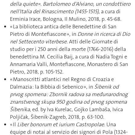
della quiete». Bartolomeo d'Alviano, un condottiero
nell'Italia del Rinascimento (1455-1515)
, a cura di
Erminia Irace, Bologna, Il Mulino, 2018, p. 45-68.
« La biblioteca antica delle Benedettine di San
Pietro di Montefiascone », in
Donne in ricerca di Dio
nel Settecento viterbese.
Atti delle Giornate di
studio per i 250 anni della morte (1766-2016) della
benedettina M. Cecilia Baij, a cura di Nadia Togni e
Annamaria Valli, Montefiascone, Monastero di San
Pietro, 2018, p. 105-152.
« Manoscritti atlantici nel Regno di Croazia e
Dalmazia : la Bibbia di Sebenico », in
Šibenik od
prvog spomena : Zbornik radova sa međunarodnog
znanstvenog skupa 950 godina od prvog spomena
Šibenika
, ed. by Iva Kurelac, Gojko Lambaša, Ivica
Poljičak, Šibenik-Zagreb, 2018, p. 63-100.
« Il
Liber bonorum et iurium Castropolae
. Una
équipe di notai al servizio dei signori di Pola (1324-