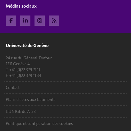
Médias sociaux
Université de Genève
24 rue du Général-Dufour
1211 Genève 4
T. +41 (0)22 379 71 11
F. +41 (0)22 379 11 34
Contact
Plans d'accès aux bâtiments
L'UNIGE de A à Z
Politique et configuration des cookies