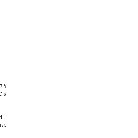
7 à
0 à
4.
ise