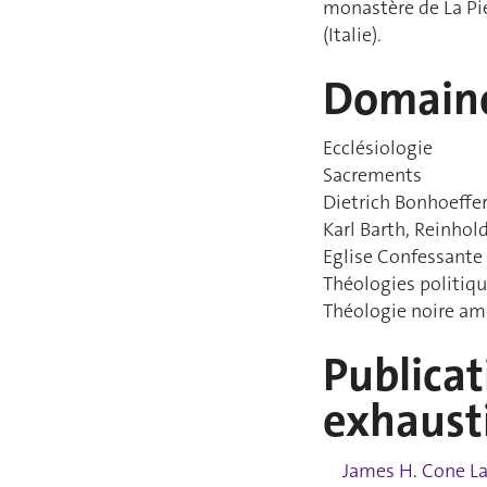
monastère de La Pi
(Italie).
Domaine
Ecclésiologie
Sacrements
Dietrich Bonhoeffe
Karl Barth, Reinhol
Eglise Confessante
Théologies politiq
Théologie noire am
Publicat
exhaust
James H. Cone La 