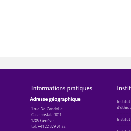
Informations pratiques
Insti
Adresse géographique
Institu
d'éthiq
1 rue De-Candolle
Case postale 1011
Institut
1205 Genève
tél. +41 22 379 74 22