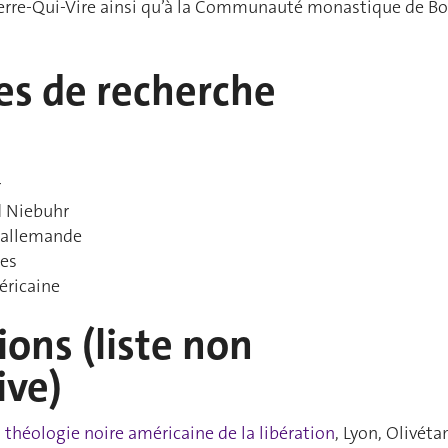
erre-Qui-Vire ainsi qu’à la Communauté monastique de B
s de recherche
r
d Niebuhr
 allemande
ues
éricaine
ions (liste non
ive)
théologie noire américaine de la libération
, Lyon, Olivéta