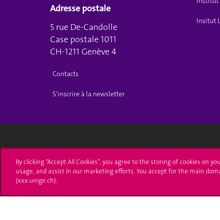
Institu
Adresse postale
Insitut
5 rue De-Candolle
Case postale 1011
CH-1211 Genève 4
Contacts
S'inscrire à la newsletter
Université de Genève
S'ins
By clicking “Accept All Cookies”, you agree to the storing of cookies on yo
usage, and assist in our marketing efforts. You accept for the main dom
24 rue du Général-Dufour
Immatri
(xxx.unige.ch).
1211 Genève 4
T. +41 (0)22 379 71 11
Démarch
F. +41 (0)22 379 11 34
Poser u