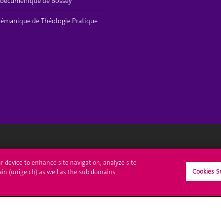
t oecuménique de Bossey
 Lémanique de Théologie Pratique
crire à l'UNIGE
L'UNIGE vous informe
ur device to enhance site navigation, analyze site
Cookies S
ain (unige.ch) as well as the sub domains
culations
UNIGE Mobile
es administratives
Médias
ne question
Offres d'emploi