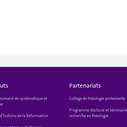
tuts
Partenariats
t romand de systématique et
Collège de théologie protestante
ue
Programme doctoral et Séminaire
 d'histoire de la Réformation
recherche en théologie