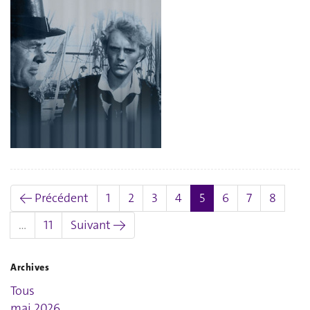
(actuel)
← Précédent
1
2
3
4
5
6
7
8
…
11
Suivant →
Archives
Tous
mai 2026