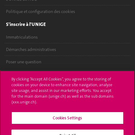
Politique et configuration des cookies
S'inscrire à l'UNIGE
Immatriculations
Démarches administratives
Poser une question
L'UNIGE vous informe
By clicking “Accept All Cookies”, you agree to the storing of
cookies on your device to enhance site navigation, analyze
UNIGE Mobile
site usage, and assist in our marketing efforts. You accept
for the main domain (unige.ch) as well as the sub domains
Médias
(xxx.unige.ch).
Offres d'emploi
Cookies Settings
Bibliothèque