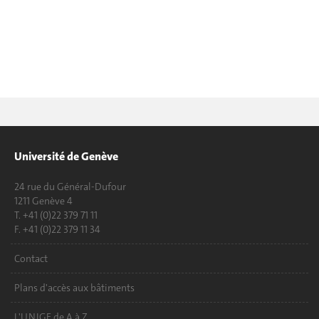
Université de Genève
24 rue du Général-Dufour
1211 Genève 4
T. +41 (0)22 379 71 11
F. +41 (0)22 379 11 34
Contact
Plans d'accès aux bâtiments
L'UNIGE de A à Z