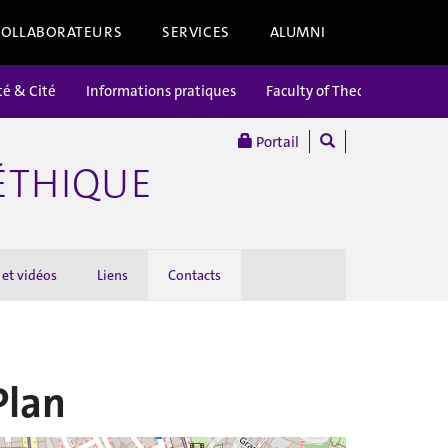
COLLABORATEURS
SERVICES
ALUMNI
té & Cité
Informations pratiques
Faculty of Theology
Portail
’ÉTHIQUE
 et vidéos
Liens
Contacts
Plan