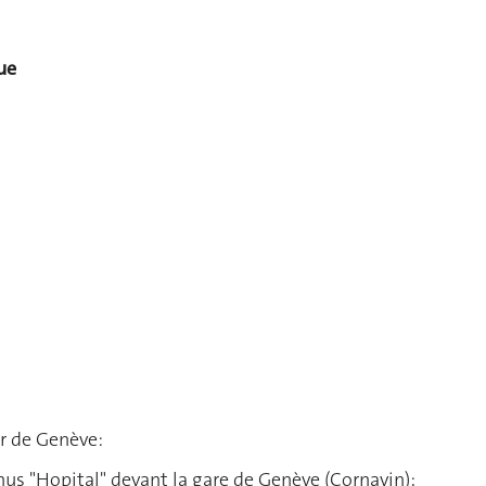
ue
ur de Genève:
nus "Hopital" devant la gare de Genève (Cornavin);