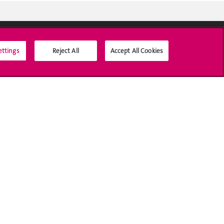
ettings
Reject All
Accept All Cookies
Médias sociaux UNIGE
Accréditation