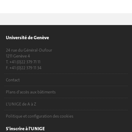
Université de Genève
24 rue du Général-Dufour
1211 Genève 4
T. +41 (0)22 379 71 11
F. +41 (0)22 379 11 34
Contact
Plans d'accès aux bâtiments
L'UNIGE de A à Z
Politique et configuration des cookies
S'inscrire à l'UNIGE