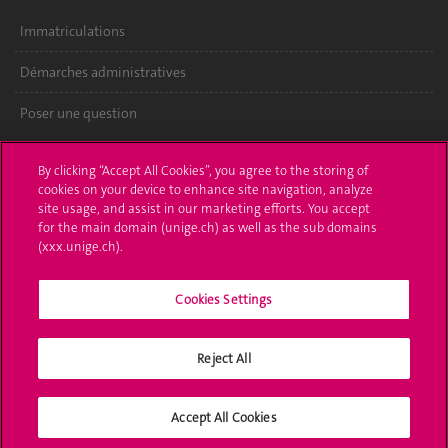
Immatriculations
Démarches administratives
Poser une question
L'UNIGE vous informe
By clicking “Accept All Cookies”, you agree to the storing of
cookies on your device to enhance site navigation, analyze
UNIGE Mobile
site usage, and assist in our marketing efforts. You accept
for the main domain (unige.ch) as well as the sub domains
Médias
(xxx.unige.ch).
Offres d'emploi
Cookies Settings
Bibliothèque
Reject All
Calendrier académique
Médias sociaux UNIGE
Accept All Cookies