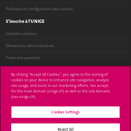
Politique et configuration des cookies
S'inscrire à l'UNIGE
Immatriculations
Démarches administratives
Poser une question
L'UNIGE vous informe
By clicking “Accept All Cookies”, you agree to the storing of
cookies on your device to enhance site navigation, analyze
UNIGE Mobile
site usage, and assist in our marketing efforts. You accept
for the main domain (unige.ch) as well as the sub domains
Médias
(xxx.unige.ch).
Offres d'emploi
Cookies Settings
Bibliothèque
Reject All
Calendrier académique