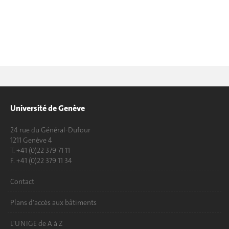
Université de Genève
24 rue du Général-Dufour
1211 Genève 4
T. +41 (0)22 379 71 11
F. +41 (0)22 379 11 34
Contact
Plans d'accès aux bâtiments
L'UNIGE de A à Z