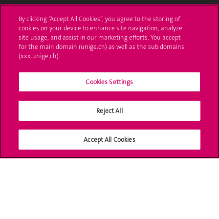
L'UNIGE vous informe
By clicking “Accept All Cookies”, you agree to the storing of
cookies on your device to enhance site navigation, analyze
UNIGE Mobile
site usage, and assist in our marketing efforts. You accept
for the main domain (unige.ch) as well as the sub domains
Médias
(xxx.unige.ch).
Offres d'emploi
Cookies Settings
Bibliothèque
Reject All
Calendrier académique
Médias sociaux UNIGE
Accept All Cookies
Accréditation