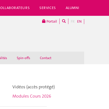
COLLABORATEURS
SERVICES
ALUMNI
Portail
FR
EN
lités
Spin-offs
Contact
Vidéos (accès protégé)
Modules Cours 2026