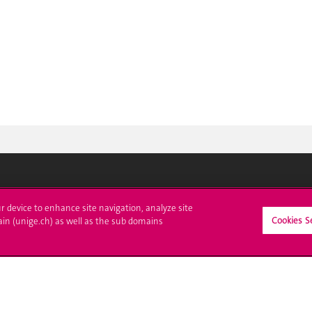
crire à l'UNIGE
L'UNIGE vous informe
ur device to enhance site navigation, analyze site
Cookies S
ain (unige.ch) as well as the sub domains
culations
UNIGE Mobile
es administratives
Médias
ne question
Offres d'emploi