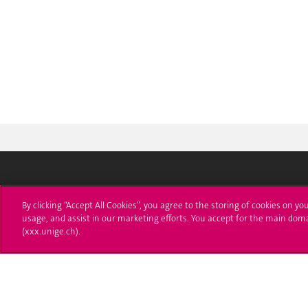
Université de Genève
S'ins
By clicking “Accept All Cookies”, you agree to the storing of cookies on yo
usage, and assist in our marketing efforts. You accept for the main dom
24 rue du Général-Dufour
Immatri
(xxx.unige.ch).
1211 Genève 4
T. +41 (0)22 379 71 11
Démarch
F. +41 (0)22 379 11 34
Poser u
Contact