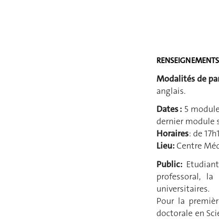
RENSEIGNEMENTS
Modalités de par
anglais.
Dates :
5 modules
dernier module s
Horaires
: de 17h
Lieu:
Centre Médi
Public:
Etudiant(
professoral, l
universitaires.
Pour la premièr
doctorale en Sci