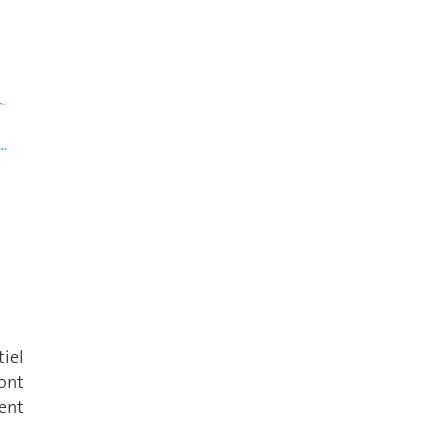
iel
ont
ent