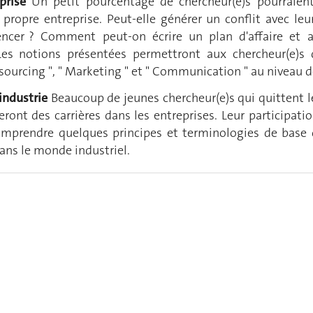
prise
Un petit pourcentage de chercheur(e)s pourraient 
r propre entreprise. Peut-elle générer un conflit avec l
cer ? Comment peut-on écrire un plan d'affaire et a
Les notions présentées permettront aux chercheur(e)s 
sourcing ", " Marketing " et " Communication " au niveau de
'industrie
Beaucoup de jeunes chercheur(e)s qui quittent 
ront des carrières dans les entreprises. Leur participati
mprendre quelques principes et terminologies de base 
dans le monde industriel.