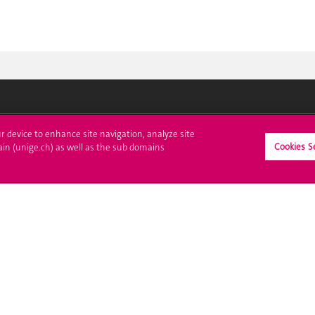
crire à l'UNIGE
L'UNIGE vous informe
ur device to enhance site navigation, analyze site
Cookies S
ain (unige.ch) as well as the sub domains
culations
UNIGE Mobile
es administratives
Médias
ne question
Offres d'emploi
Bibliothèque
Calendrier académique