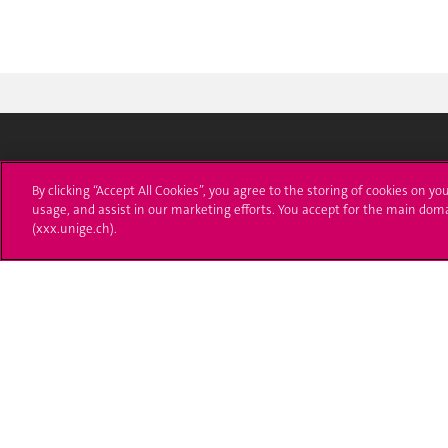
Université de Genève
S'ins
By clicking “Accept All Cookies”, you agree to the storing of cookies on yo
usage, and assist in our marketing efforts. You accept for the main dom
24 rue du Général-Dufour
Immatri
(xxx.unige.ch).
1211 Genève 4
T. +41 (0)22 379 71 11
Démarch
F. +41 (0)22 379 11 34
Poser u
Contact
Plans d'accès aux bâtiments
L'UNIGE de A à Z