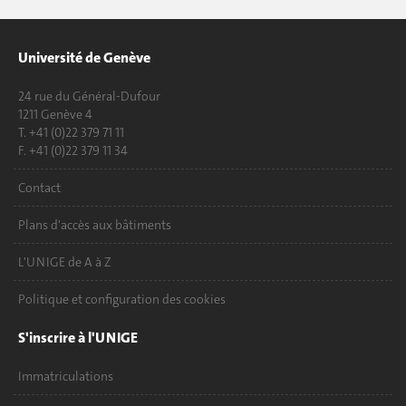
Université de Genève
24 rue du Général-Dufour
1211 Genève 4
T. +41 (0)22 379 71 11
F. +41 (0)22 379 11 34
Contact
Plans d'accès aux bâtiments
L'UNIGE de A à Z
Politique et configuration des cookies
S'inscrire à l'UNIGE
Immatriculations