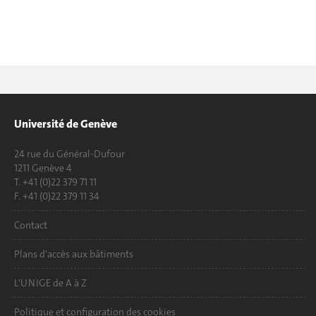
Université de Genève
24 rue du Général-Dufour
1211 Genève 4
T. +41 (0)22 379 71 11
F. +41 (0)22 379 11 34
Contact
Plans d'accès aux bâtiments
L'UNIGE de A à Z
Politique et configuration des cookies