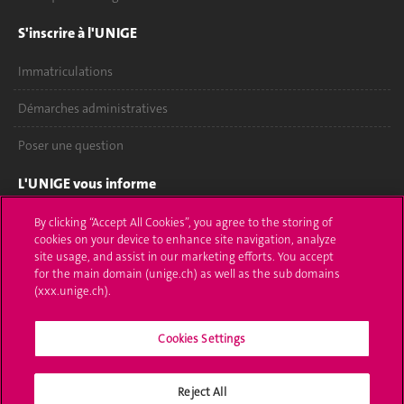
S'inscrire à l'UNIGE
Immatriculations
Démarches administratives
Poser une question
L'UNIGE vous informe
UNIGE Mobile
By clicking “Accept All Cookies”, you agree to the storing of
cookies on your device to enhance site navigation, analyze
site usage, and assist in our marketing efforts. You accept
Médias
for the main domain (unige.ch) as well as the sub domains
(xxx.unige.ch).
Offres d'emploi
Bibliothèque
Cookies Settings
Calendrier académique
Reject All