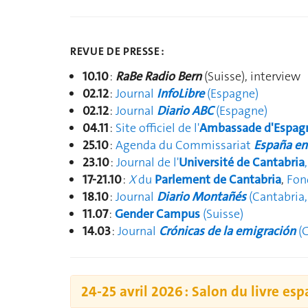
REVUE DE PRESSE :
10.10
:
RaBe Radio Bern
(Suisse), interview
02.12
:
Journal
InfoLibre
(Espagne)
02.12
:
Journal
Diario ABC
(Espagne)
04.11
:
Site officiel de l'
Ambassade d'Espagn
25.10
:
Agenda du
Commissariat
España en 
23.10
:
Journal de l'
Université de Cantabria
17-21.10
:
X
du
Parlement de Cantabria
,
Fon
18.10
:
Journal
Diario Montañés
(Cantabria,
11.07
:
Gender Campus
(Suisse)
14.03
:
Journal
Crónicas de la emigración
(
24-25 avril 2026 : Salon du livre es