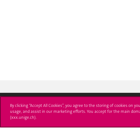
By clicking “Accept All Cookies”, you agree to the storing of cookies on yo
usage, and assist in our marketing efforts. You accept for the main dom
Université de Genève
S'ins
(xxx.unige.ch).
24 rue du Général-Dufour
Immatri
1211 Genève 4