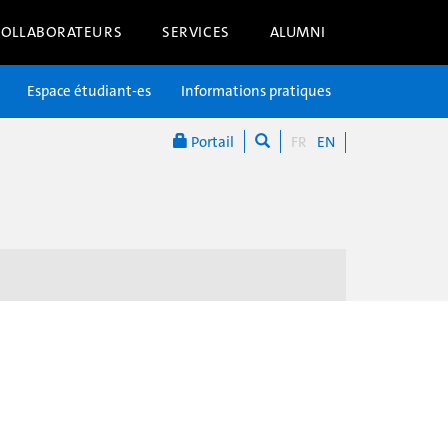
COLLABORATEURS
SERVICES
ALUMNI
Espace étudiant-es
Informations pratiques
Portail
FR
EN