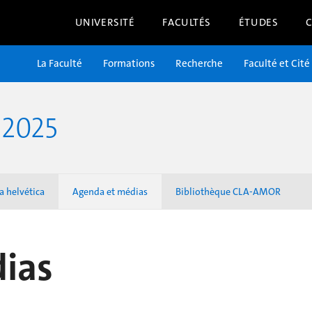
UNIVERSITÉ
FACULTÉS
ÉTUDES
La Faculté
Formations
Recherche
Faculté et Cité
2025
a helvética
Agenda et médias
Bibliothèque CLA-AMOR
ias