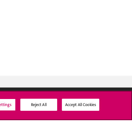
ettings
Reject All
Accept All Cookies
Médias sociaux UNIGE