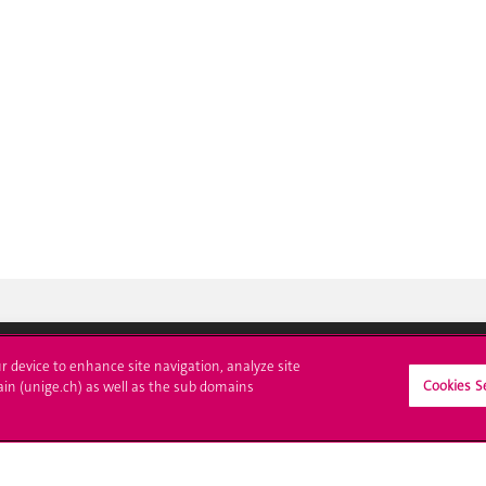
ur device to enhance site navigation, analyze site
Cookies S
ain (unige.ch) as well as the sub domains
crire à l'UNIGE
L'UNIGE vous informe
culations
UNIGE Mobile