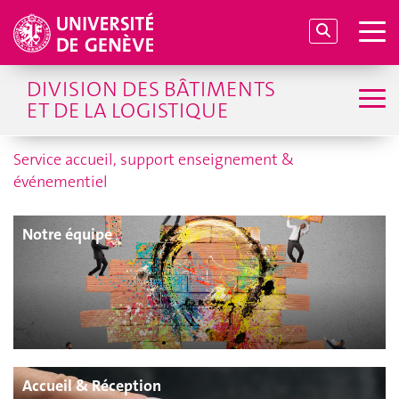
DIVISION DES BÂTIMENTS
ET DE LA LOGISTIQUE
Service accueil, support enseignement &
événementiel
Notre équipe
Accueil & Réception