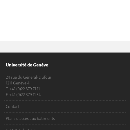
Université de Genève
24 rue du Général-Dufour
1211 Genève 4
T. +41 (0)22 379 71 11
F. +41 (0)22 379 11 34
Contact
Plans d'accès aux bâtiments