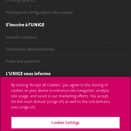
L'UNIGE de A à Z
Politique et configuration des cookies
S'inscrire à l'UNIGE
Immatriculations
Démarches administratives
Poser une question
L'UNIGE vous informe
By clicking “Accept All Cookies”, you agree to the storing of
UNIGE Mobile
cookies on your device to enhance site navigation, analyze
site usage, and assist in our marketing efforts. You accept
Médias
for the main domain (unige.ch) as well as the sub domains
(xxx.unige.ch).
Offres d'emploi
Bibliothèque
Cookies Settings