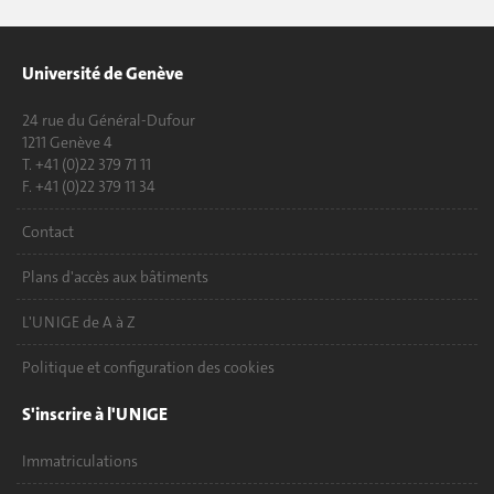
Université de Genève
24 rue du Général-Dufour
1211 Genève 4
T. +41 (0)22 379 71 11
F. +41 (0)22 379 11 34
Contact
Plans d'accès aux bâtiments
L'UNIGE de A à Z
Politique et configuration des cookies
S'inscrire à l'UNIGE
Immatriculations