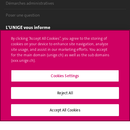
Démarches administratives
Poser une question
L'UNIGE vous informe
By clicking “Accept All Cookies”, you agree to the storing of
UNIGE Mobile
cookies on your device to enhance site navigation, analyze
site usage, and assist in our marketing efforts. You accept
Médias
for the main domain (unige.ch) as well as the sub domains
(xxx.unige.ch).
Offres d'emploi
Bibliothèque
Cookies Settings
Calendrier académique
Reject All
Médias sociaux UNIGE
Accept All Cookies
Accréditation