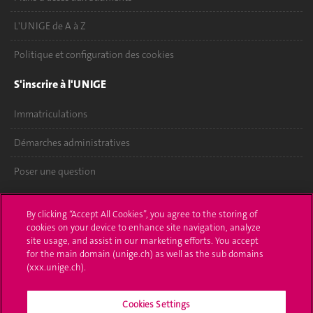
L'UNIGE de A à Z
Politique et configuration des cookies
S'inscrire à l'UNIGE
Immatriculations
Démarches administratives
Poser une question
L'UNIGE vous informe
By clicking “Accept All Cookies”, you agree to the storing of
cookies on your device to enhance site navigation, analyze
UNIGE Mobile
site usage, and assist in our marketing efforts. You accept
for the main domain (unige.ch) as well as the sub domains
Médias
(xxx.unige.ch).
Offres d'emploi
Cookies Settings