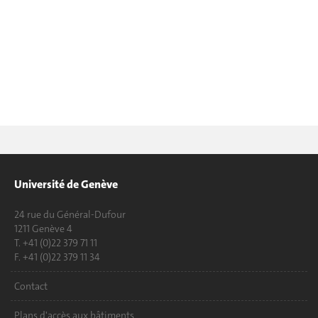
Université de Genève
24 rue du Général-Dufour
1211 Genève 4
T. +41 (0)22 379 71 11
F. +41 (0)22 379 11 34
Contact
Plans d'accès aux bâtiments