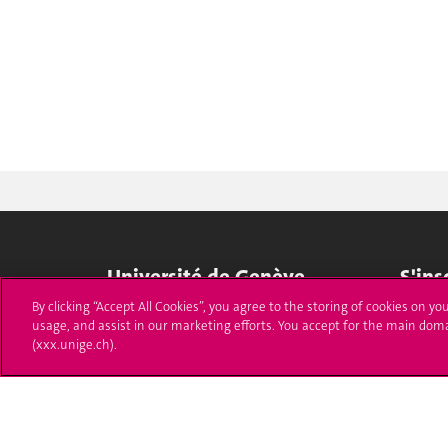
Université de Genève
S'ins
By clicking “Accept All Cookies”, you agree to the storing of cookies on yo
24 rue du Général-Dufour
Immatri
usage, and assist in our marketing efforts. You accept for the main dom
1211 Genève 4
(xxx.unige.ch).
T. +41 (0)22 379 71 11
Démarch
F. +41 (0)22 379 11 34
Poser u
Contact