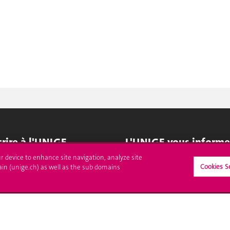
crire à l'UNIGE
L'UNIGE vous informe
ur device to enhance site navigation, analyze site
culations
UNIGE Mobile
Cookies S
ain (unige.ch) as well as the sub domains
es administratives
Médias
ne question
Offres d'emploi
Bibliothèque