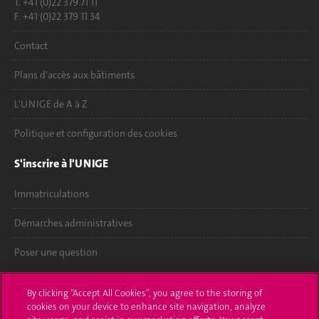
T. +41 (0)22 379 71 11
F. +41 (0)22 379 11 34
Contact
Plans d'accès aux bâtiments
L'UNIGE de A à Z
Politique et configuration des cookies
S'inscrire à l'UNIGE
Immatriculations
Démarches administratives
Poser une question
L'UNIGE vous informe
By clicking “Accept All Cookies”, you agree to the storing of
cookies on your device to enhance site navigation, analyze
UNIGE Mobile