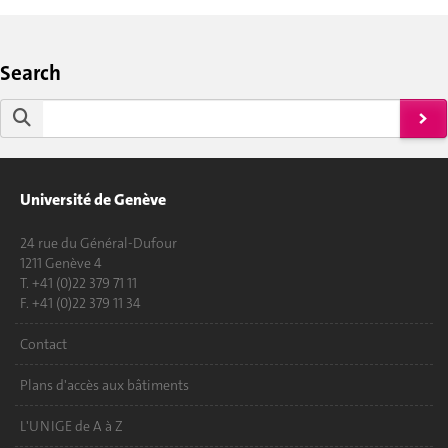
Search
Université de Genève
24 rue du Général-Dufour
1211 Genève 4
T. +41 (0)22 379 71 11
F. +41 (0)22 379 11 34
Contact
Plans d'accès aux bâtiments
L'UNIGE de A à Z