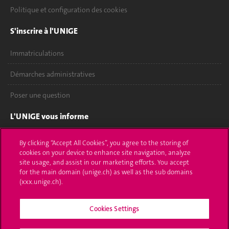
Politique et configuration des cookies
S'inscrire à l'UNIGE
Immatriculations
Démarches administratives
Poser une question
L'UNIGE vous informe
UNIGE Mobile
By clicking “Accept All Cookies”, you agree to the storing of
cookies on your device to enhance site navigation, analyze
Médias
site usage, and assist in our marketing efforts. You accept
for the main domain (unige.ch) as well as the sub domains
Offres d'emploi
(xxx.unige.ch).
Bibliothèque
Cookies Settings
Calendrier académique