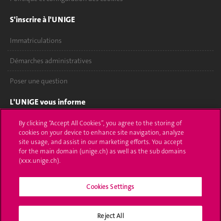
S'inscrire à l'UNIGE
Immatriculations
Démarches administratives
Poser une question
L'UNIGE vous informe
UNIGE Mobile
By clicking “Accept All Cookies”, you agree to the storing of
cookies on your device to enhance site navigation, analyze
site usage, and assist in our marketing efforts. You accept
Médias
for the main domain (unige.ch) as well as the sub domains
(xxx.unige.ch).
Offres d'emploi
Bibliothèque
Cookies Settings
Calendrier académique
Reject All