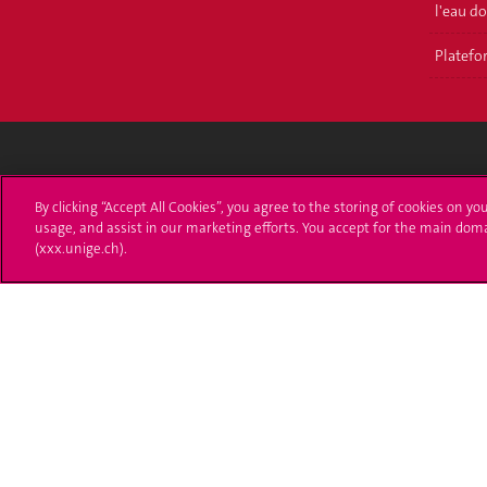
l'eau d
Platefor
Université de Genève
S'ins
By clicking “Accept All Cookies”, you agree to the storing of cookies on yo
usage, and assist in our marketing efforts. You accept for the main dom
24 rue du Général-Dufour
Immatri
(xxx.unige.ch).
1211 Genève 4
T. +41 (0)22 379 71 11
Démarch
F. +41 (0)22 379 11 34
Poser u
Contact
Plans d'accès aux bâtiments
L'UNIGE de A à Z
Politique et configuration des cookies