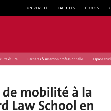
UNIVERSITÉ
FACULTÉS
ÉTUDES
culté & Cité
Carrières & insertion professionnelle
Espace étud
 de mobilité à la
rd Law School en