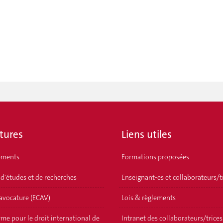
tures
Liens utiles
ements
Formations proposées
 d'études et de recherches
Enseignant-es et collaborateurs/t
'avocature (ECAV)
Lois & règlements
me pour le droit international de
Intranet des collaborateurs/trices