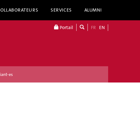
COLLABORATEURS
SERVICES
ALUMNI
Portail
FR
EN
iant-es