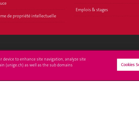
ouce
Emplois & stages
me de propriété intellectuelle
crire à l'UNIGE
L'UNIGE vous informe
ur device to enhance site navigation, analyze site
Cookies S
ain (unige.ch) as well as the sub domains
culations
UNIGE Mobile
es administratives
Médias
ne question
Offres d'emploi
Bibliothèque
Calendrier académique