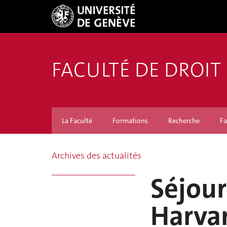
FACULTÉ DE DROIT
La Faculté
Formations
Recherche
Fa
Archives des actualités
Séjour
Harva