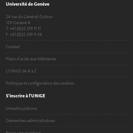
Université de Genève
24 rue du Général-Dufour
1211 Genève 4
T. +41 (0)22 379 71 11
F. +41 (0)22 379 11 34
Contact
Plans d'accès aux bâtiments
L'UNIGE de A à Z
Politique et configuration des cookies
S'inscrire à l'UNIGE
Immatriculations
Démarches administratives
Poser une question