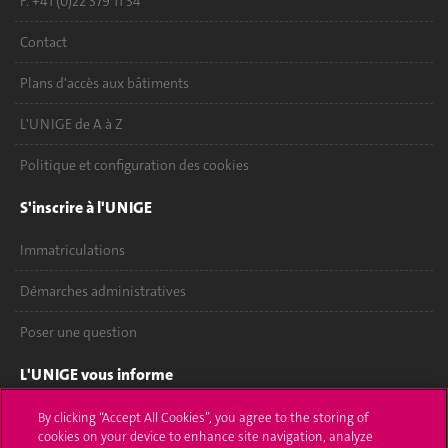
F. +41 (0)22 379 11 34
Contact
Plans d'accès aux bâtiments
L'UNIGE de A à Z
Politique et configuration des cookies
S'inscrire à l'UNIGE
Immatriculations
Démarches administratives
Poser une question
L'UNIGE vous informe
UNIGE Mobile
By clicking “Accept All Cookies”, you agree to the storing of
cookies on your device to enhance site navigation, analyze