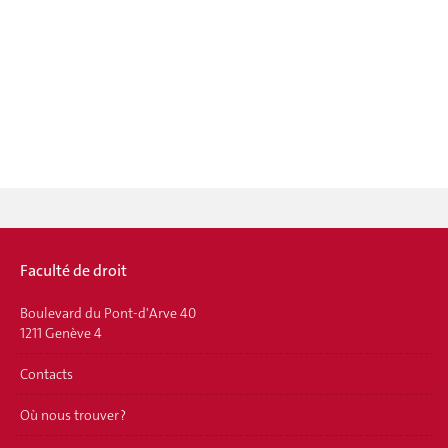
Faculté de droit
Boulevard du Pont-d'Arve 40
1211 Genève 4
Contacts
Où nous trouver ?