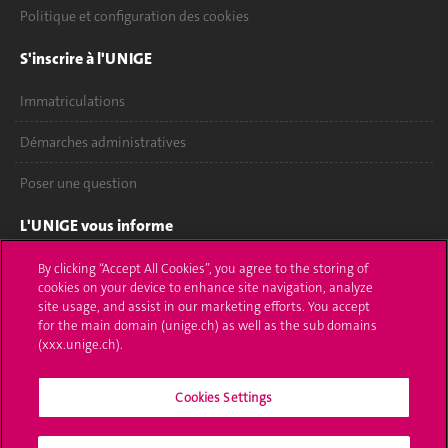
Politique et configuration des cookies
S'inscrire à l'UNIGE
Immatriculations
Démarches administratives
Poser une question
L'UNIGE vous informe
UNIGE Mobile
By clicking “Accept All Cookies”, you agree to the storing of
cookies on your device to enhance site navigation, analyze
site usage, and assist in our marketing efforts. You accept
Médias
for the main domain (unige.ch) as well as the sub domains
(xxx.unige.ch).
Offres d'emploi
Bibliothèque
Cookies Settings
Calendrier académique